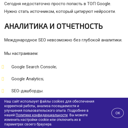
Сегодня недостаточно просто попасть в ТОП Google.
Нужно стать источником, который цитируют нейросети.
АНАЛИТИКА И ОТЧЕТНОСТЬ
Международное SEO невозможно без глубокой аналитики.
Мы настраиваем:
Google Search Console;
Google Analytics;
SEO-дашборды.
Наш сайт использует файлы cookies для обеспечения
корректной работы, анализа посещаемости и
Клиент получает:
улучшения пользовательского опыта. Подробнее в
OK
нашей
Политике конфиденциальности
. Вы можете
изменить настройки cookie или отключить их в
ежемесячные отчёты;
параметрах своего браузера.