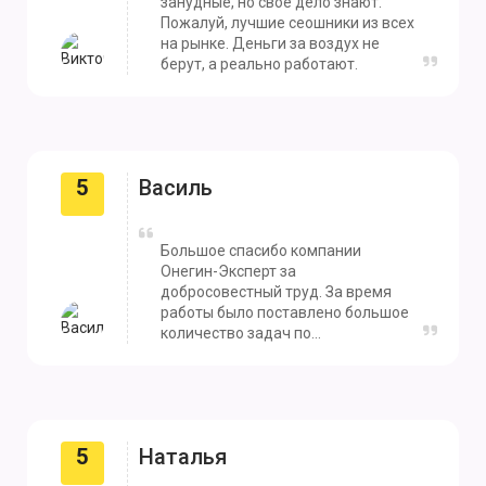
занудные, но своё дело знают.
Пожалуй, лучшие сеошники из всех
на рынке. Деньги за воздух не
берут, а реально работают.
5
Василь
Большое спасибо компании
Онегин-Эксперт за
добросовестный труд. За время
работы было поставлено большое
количество задач по
продвижению и оптимизации
сайта, с которыми работники
Онегин-Эксперт отлично
справились. Очень доволен нашим
сотрудничеством.
5
Наталья