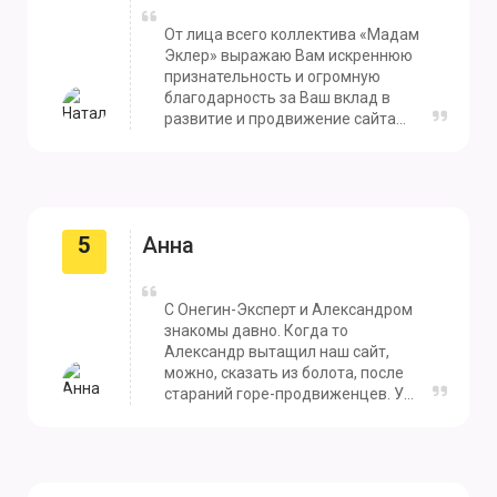
От лица всего коллектива «Мадам
Эклер» выражаю Вам искреннюю
признательность и огромную
благодарность за Ваш вклад в
развитие и продвижение сайта
мой-торт.рф. Ваша команда
помогла нам занять высокие
позиции в поисковых запросах и,
как результат, увеличила
количество заказов через сайт.
5
Анна
Также отдельно спасибо Вам, что
всегда находились на связи,
оказывали личную поддержку и
делились своими идеями и
С Онегин-Эксперт и Александром
наблюдениями. Желаем Вам
знакомы давно. Когда то
благополучия и множества новых
Александр вытащил наш сайт,
интересных проектов!
можно, сказать из болота, после
стараний горе-продвиженцев. Уже
несколько лет нужные нам
позиции находятся в ТОПе, при
этом часть позиций заменяется
относительно сезона. Пару лет