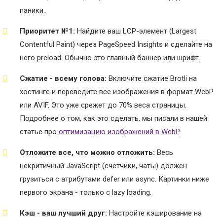
паники.
Приоритет №1:
Найдите ваш LCP-элемент (Largest
Contentful Paint) через PageSpeed Insights и сделайте на
него preload. Обычно это главный баннер или шрифт.
Сжатие - всему голова:
Включите сжатие Brotli на
хостинге и переведите все изображения в формат WebP
или AVIF. Это уже срежет до 70% веса страницы.
Подробнее о том, как это сделать, мы писали в нашей
статье про
оптимизацию изображений в WebP
.
Отложите все, что можно отложить:
Весь
некритичный JavaScript (счетчики, чаты) должен
грузиться с атрибутами defer или async. Картинки ниже
первого экрана - только с lazy loading.
Кэш - ваш лучший друг:
Настройте кэширование на