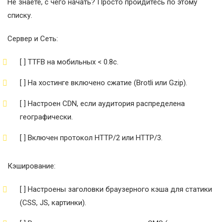
Не знаете, с чего начать? Просто пройдитесь по этому
списку.
Сервер и Сеть:
[ ] TTFB на мобильных < 0.8с.
[ ] На хостинге включено сжатие (Brotli или Gzip).
[ ] Настроен CDN, если аудитория распределена
географически.
[ ] Включен протокол HTTP/2 или HTTP/3.
Кэширование:
[ ] Настроены заголовки браузерного кэша для статики
(CSS, JS, картинки).