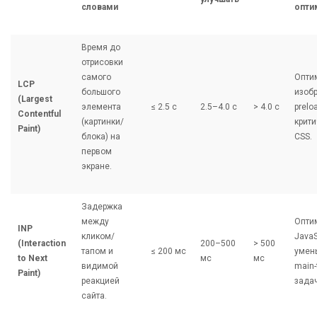
словами
опти
Время до
отрисовки
самого
Опти
LCP
большого
изоб
(Largest
элемента
≤ 2.5 с
2.5–4.0 с
> 4.0 с
prelo
Contentful
(картинки/
крит
Paint)
блока) на
CSS.
первом
экране.
Задержка
между
Опти
INP
кликом/
JavaS
(Interaction
200–500
> 500
тапом и
≤ 200 мс
умен
to Next
мс
мс
видимой
main-
Paint)
реакцией
задач
сайта.