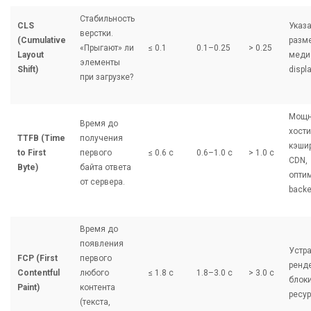
Стабильность
CLS
Указ
верстки.
(Cumulative
разм
«Прыгают» ли
≤ 0.1
0.1–0.25
> 0.25
Layout
медиа
элементы
Shift)
displa
при загрузке?
Мощ
Время до
хости
TTFB (Time
получения
кэши
to First
первого
≤ 0.6 с
0.6–1.0 с
> 1.0 с
CDN,
Byte)
байта ответа
опти
от сервера.
backe
Время до
появления
Устр
FCP (First
первого
ренде
Contentful
любого
≤ 1.8 с
1.8–3.0 с
> 3.0 с
блок
Paint)
контента
ресур
(текста,